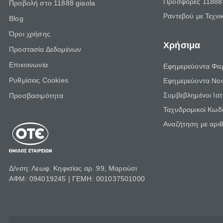
Προσφορές 11888 
Προβολή στο 11888 giaola
Ραντεβού με Τεχνι
Blog
Όροι χρήσης
Χρήσιμα
Προστασία Δεδομένων
Επικοινωνία
Εφημερεύοντα Φα
Ρυθμίσεις Cookies
Εφημερεύοντα Νο
Συμβεβλημένοι Ια
Προσβασιμότητα
Ταχυδρομικοί Κωδι
Αναζήτηση με αρι
Δ/νση: Λεωφ. Κηφισίας αρ. 99, Μαρούσι
ΑΦΜ: 094019245 | ΓΕΜΗ: 001037501000