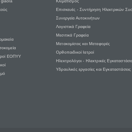
giaola
Κλιματισμός
κούς
Επισκευές - Συντήρηση Ηλεκτρικών Συ
Συνεργεία Αυτοκινήτων
Λογιστικά Γραφεία
Μεσιτικά Γραφεία
ρμακεία
Μετακομίσεις και Μεταφορές
σοκομεία
Ορθοπαιδικοί Ιατροί
τροί ΕΟΠΥΥ
Ηλεκτρολόγοι - Ηλεκτρικές Εγκαταστάσε
κοί
Υδραυλικές εργασίες και Εγκαταστάσεις
θμό