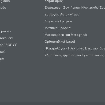
giaola
Κλιματισμός
κούς
Επισκευές - Συντήρηση Ηλεκτρικών Συ
Συνεργεία Αυτοκινήτων
Λογιστικά Γραφεία
Μεσιτικά Γραφεία
ρμακεία
Μετακομίσεις και Μεταφορές
σοκομεία
Ορθοπαιδικοί Ιατροί
τροί ΕΟΠΥΥ
Ηλεκτρολόγοι - Ηλεκτρικές Εγκαταστάσε
κοί
Υδραυλικές εργασίες και Εγκαταστάσεις
θμό