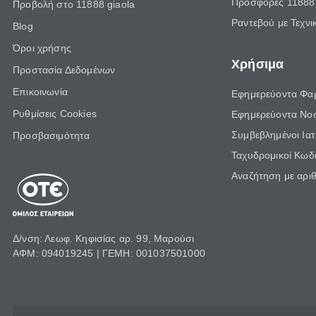
Προσφορές 11888 
Προβολή στο 11888 giaola
Ραντεβού με Τεχνι
Blog
Όροι χρήσης
Χρήσιμα
Προστασία Δεδομένων
Επικοινωνία
Εφημερεύοντα Φα
Ρυθμίσεις Cookies
Εφημερεύοντα Νο
Συμβεβλημένοι Ια
Προσβασιμότητα
Ταχυδρομικοί Κωδι
Αναζήτηση με αρι
Δ/νση: Λεωφ. Κηφισίας αρ. 99, Μαρούσι
ΑΦΜ: 094019245 | ΓΕΜΗ: 001037501000