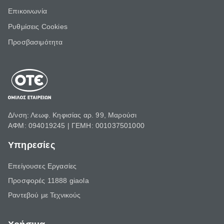
Επικοινωνία
Ρυθμίσεις Cookies
Προσβασιμότητα
Δ/νση: Λεωφ. Κηφισίας αρ. 99, Μαρούσι
ΑΦΜ: 094019245 | ΓΕΜΗ: 001037501000
Υπηρεσίες
Επείγουσες Εργασίες
Προσφορές 11888 giaola
Ραντεβού με Τεχνικούς