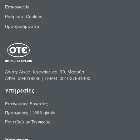
Επικοινωνία
Ρυθμίσεις Cookies
Προσβασιμότητα
Δ/νση: Λεωφ. Κηφισίας αρ. 99, Μαρούσι
ΑΦΜ: 094019245 | ΓΕΜΗ: 001037501000
Υπηρεσίες
Επείγουσες Εργασίες
Προσφορές 11888 giaola
Ραντεβού με Τεχνικούς