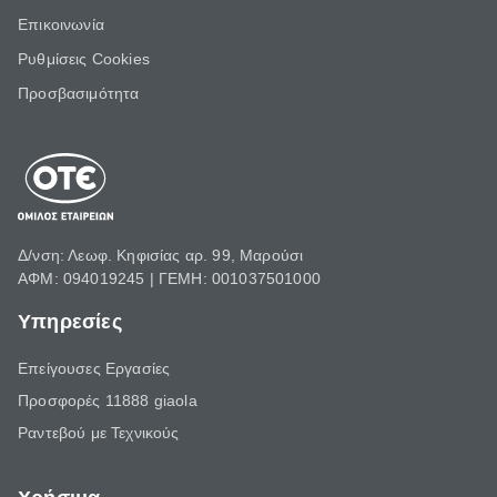
Επικοινωνία
Ρυθμίσεις Cookies
Προσβασιμότητα
Δ/νση: Λεωφ. Κηφισίας αρ. 99, Μαρούσι
ΑΦΜ: 094019245 | ΓΕΜΗ: 001037501000
Υπηρεσίες
Επείγουσες Εργασίες
Προσφορές 11888 giaola
Ραντεβού με Τεχνικούς