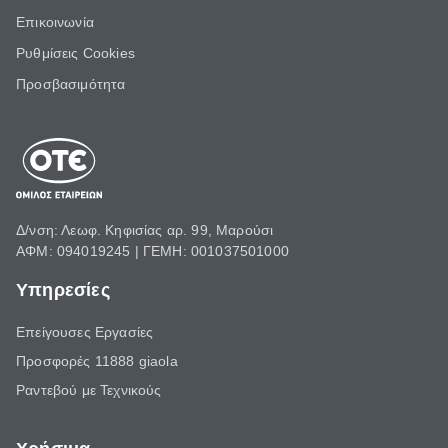
Επικοινωνία
Ρυθμίσεις Cookies
Προσβασιμότητα
Δ/νση: Λεωφ. Κηφισίας αρ. 99, Μαρούσι
ΑΦΜ: 094019245 | ΓΕΜΗ: 001037501000
Υπηρεσίες
Επείγουσες Εργασίες
Προσφορές 11888 giaola
Ραντεβού με Τεχνικούς