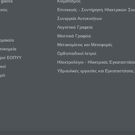
giaola
Κλιματισμός
κούς
Επισκευές - Συντήρηση Ηλεκτρικών Συ
Συνεργεία Αυτοκινήτων
Λογιστικά Γραφεία
Μεσιτικά Γραφεία
ρμακεία
Μετακομίσεις και Μεταφορές
σοκομεία
Ορθοπαιδικοί Ιατροί
τροί ΕΟΠΥΥ
Ηλεκτρολόγοι - Ηλεκτρικές Εγκαταστάσε
κοί
Υδραυλικές εργασίες και Εγκαταστάσεις
θμό