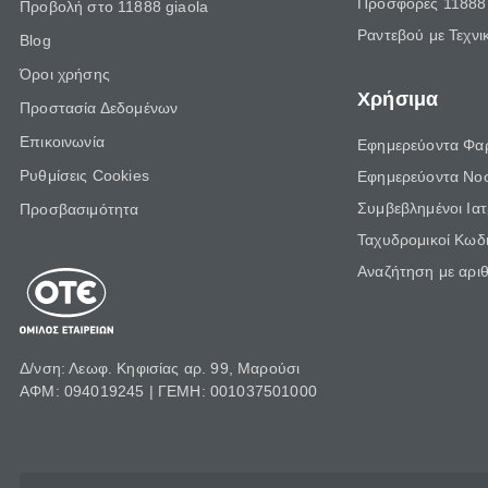
Προσφορές 11888 
Προβολή στο 11888 giaola
Ραντεβού με Τεχνι
Blog
Όροι χρήσης
Χρήσιμα
Προστασία Δεδομένων
Επικοινωνία
Εφημερεύοντα Φα
Ρυθμίσεις Cookies
Εφημερεύοντα Νο
Συμβεβλημένοι Ια
Προσβασιμότητα
Ταχυδρομικοί Κωδι
Αναζήτηση με αρι
Δ/νση: Λεωφ. Κηφισίας αρ. 99, Μαρούσι
ΑΦΜ: 094019245 | ΓΕΜΗ: 001037501000