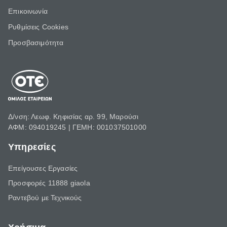
Επικοινωνία
Ρυθμίσεις Cookies
Προσβασιμότητα
Δ/νση: Λεωφ. Κηφισίας αρ. 99, Μαρούσι
ΑΦΜ: 094019245 | ΓΕΜΗ: 001037501000
Υπηρεσίες
Επείγουσες Εργασίες
Προσφορές 11888 giaola
Ραντεβού με Τεχνικούς