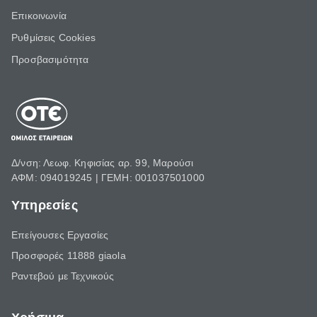
Επικοινωνία
Ρυθμίσεις Cookies
Προσβασιμότητα
Δ/νση: Λεωφ. Κηφισίας αρ. 99, Μαρούσι
ΑΦΜ: 094019245 | ΓΕΜΗ: 001037501000
Υπηρεσίες
Επείγουσες Εργασίες
Προσφορές 11888 giaola
Ραντεβού με Τεχνικούς