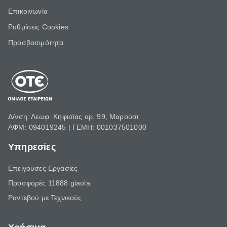
Επικοινωνία
Ρυθμίσεις Cookies
Προσβασιμότητα
Δ/νση: Λεωφ. Κηφισίας αρ. 99, Μαρούσι
ΑΦΜ: 094019245 | ΓΕΜΗ: 001037501000
Υπηρεσίες
Επείγουσες Εργασίες
Προσφορές 11888 giaola
Ραντεβού με Τεχνικούς