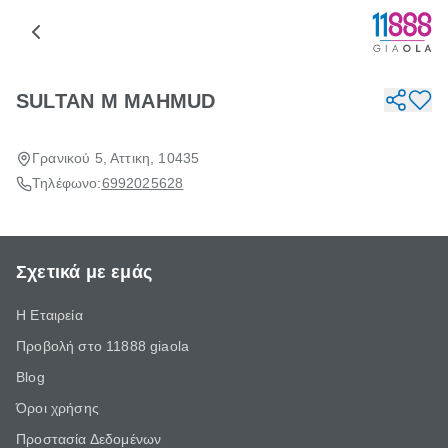
SULTAN M MAHMUD
Γρανικού 5, Αττικη, 10435
Τηλέφωνο:
6992025628
Σχετικά με εμάς
Η Εταιρεία
Προβολή στο 11888 giaola
Blog
Όροι χρήσης
Προστασία Δεδομένων