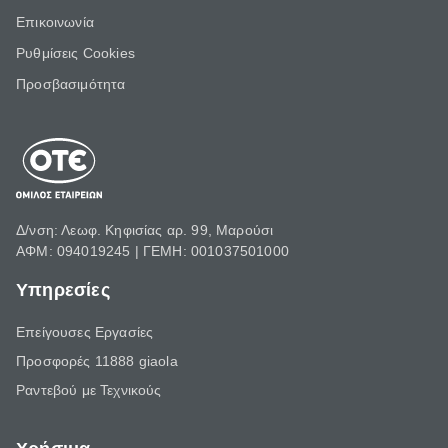
Επικοινωνία
Ρυθμίσεις Cookies
Προσβασιμότητα
Δ/νση: Λεωφ. Κηφισίας αρ. 99, Μαρούσι
ΑΦΜ: 094019245 | ΓΕΜΗ: 001037501000
Υπηρεσίες
Επείγουσες Εργασίες
Προσφορές 11888 giaola
Ραντεβού με Τεχνικούς