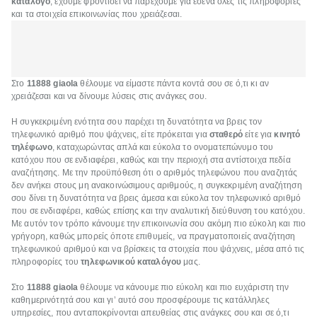
κατάλογο
, έχουμε φροντίσει να παρέχουμε για εσένα όλες τις πληροφορίες
και τα στοιχεία επικοινωνίας που χρειάζεσαι.
Στο
11888 giaola
θέλουμε να είμαστε πάντα κοντά σου σε ό,τι κι αν
χρειάζεσαι και να δίνουμε λύσεις στις ανάγκες σου.
Η συγκεκριμένη ενότητα σου παρέχει τη δυνατότητα να βρεις τον
τηλεφωνικό αριθμό που ψάχνεις, είτε πρόκειται για
σταθερό
είτε για
κινητό
τηλέφωνο
, καταχωρώντας απλά και εύκολα το ονοματεπώνυμο του
κατόχου που σε ενδιαφέρει, καθώς και την περιοχή στα αντίστοιχα πεδία
αναζήτησης. Με την προϋπόθεση ότι ο αριθμός τηλεφώνου που αναζητάς
δεν ανήκει στους μη ανακοινώσιμους αριθμούς, η συγκεκριμένη αναζήτηση
σου δίνει τη δυνατότητα να βρεις άμεσα και εύκολα τον τηλεφωνικό αριθμό
που σε ενδιαφέρει, καθώς επίσης και την αναλυτική διεύθυνση του κατόχου.
Με αυτόν τον τρόπο κάνουμε την επικοινωνία σου ακόμη πιο εύκολη και πιο
γρήγορη, καθώς μπορείς όποτε επιθυμείς, να πραγματοποιείς αναζήτηση
τηλεφωνικού αριθμού και να βρίσκεις τα στοιχεία που ψάχνεις, μέσα από τις
πληροφορίες του
τηλεφωνικού καταλόγου
μας.
Στο
11888 giaola
θέλουμε να κάνουμε πιο εύκολη και πιο ευχάριστη την
καθημερινότητά σου και γι’ αυτό σου προσφέρουμε τις κατάλληλες
υπηρεσίες, που ανταποκρίνονται απευθείας στις ανάγκες σου και σε ό,τι