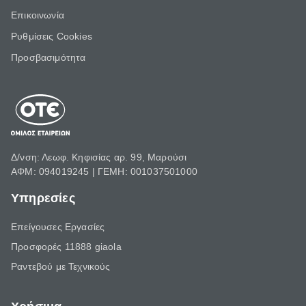
Επικοινωνία
Ρυθμίσεις Cookies
Προσβασιμότητα
Δ/νση: Λεωφ. Κηφισίας αρ. 99, Μαρούσι
ΑΦΜ: 094019245 | ΓΕΜΗ: 001037501000
Υπηρεσίες
Επείγουσες Εργασίες
Προσφορές 11888 giaola
Ραντεβού με Τεχνικούς