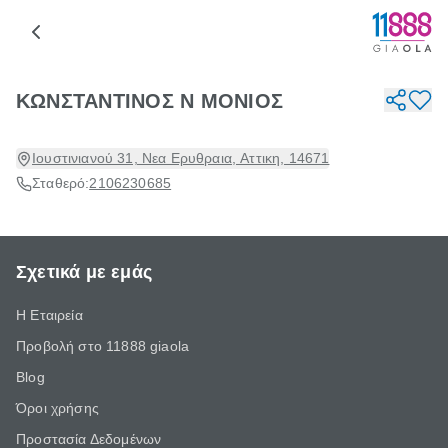
ΚΩΝΣΤΑΝΤΙΝΟΣ Ν ΜΟΝΙΟΣ
Ιουστινιανού 31, Νεα Ερυθραια, Αττικη, 14671
Σταθερό:
2106230685
Σχετικά με εμάς
Η Εταιρεία
Προβολή στο 11888 giaola
Blog
Όροι χρήσης
Προστασία Δεδομένων