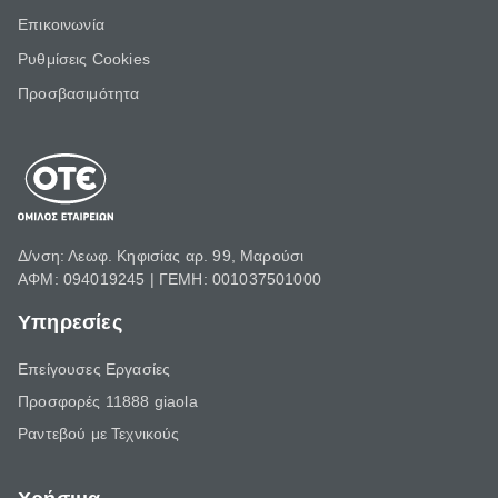
Επικοινωνία
Ρυθμίσεις Cookies
Προσβασιμότητα
Δ/νση: Λεωφ. Κηφισίας αρ. 99, Μαρούσι
ΑΦΜ: 094019245 | ΓΕΜΗ: 001037501000
Υπηρεσίες
Επείγουσες Εργασίες
Προσφορές 11888 giaola
Ραντεβού με Τεχνικούς