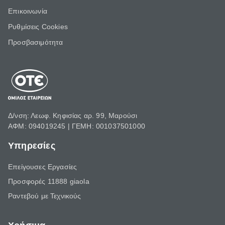
Επικοινωνία
Ρυθμίσεις Cookies
Προσβασιμότητα
Δ/νση: Λεωφ. Κηφισίας αρ. 99, Μαρούσι
ΑΦΜ: 094019245 | ΓΕΜΗ: 001037501000
Υπηρεσίες
Επείγουσες Εργασίες
Προσφορές 11888 giaola
Ραντεβού με Τεχνικούς