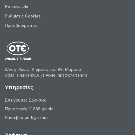
Επικοινωνία
Ρυθμίσεις Cookies
Προσβασιμότητα
Δ/νση: Λεωφ. Κηφισίας αρ. 99, Μαρούσι
ΑΦΜ: 094019245 | ΓΕΜΗ: 001037501000
Υπηρεσίες
Επείγουσες Εργασίες
Προσφορές 11888 giaola
Ραντεβού με Τεχνικούς