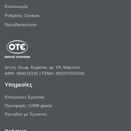
Επικοινωνία
Ρυθμίσεις Cookies
Προσβασιμότητα
Δ/νση: Λεωφ. Κηφισίας αρ. 99, Μαρούσι
ΑΦΜ: 094019245 | ΓΕΜΗ: 001037501000
Υπηρεσίες
Επείγουσες Εργασίες
Προσφορές 11888 giaola
Ραντεβού με Τεχνικούς