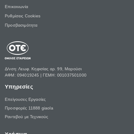
Επικοινωνία
Ρυθμίσεις Cookies
Προσβασιμότητα
Δ/νση: Λεωφ. Κηφισίας αρ. 99, Μαρούσι
ΑΦΜ: 094019245 | ΓΕΜΗ: 001037501000
Υπηρεσίες
Επείγουσες Εργασίες
Προσφορές 11888 giaola
Ραντεβού με Τεχνικούς