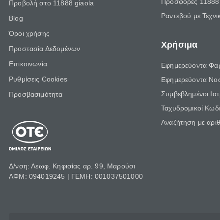
Προσφορές 11888 
Προβολή στο 11888 giaola
Ραντεβού με Τεχνι
Blog
Όροι χρήσης
Χρήσιμα
Προστασία Δεδομένων
Επικοινωνία
Εφημερεύοντα Φα
Ρυθμίσεις Cookies
Εφημερεύοντα Νο
Συμβεβλημένοι Ια
Προσβασιμότητα
Ταχυδρομικοί Κωδι
Αναζήτηση με αρι
Δ/νση: Λεωφ. Κηφισίας αρ. 99, Μαρούσι
ΑΦΜ: 094019245 | ΓΕΜΗ: 001037501000