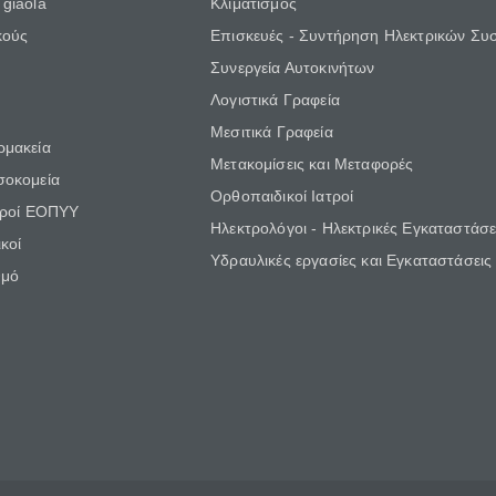
giaola
Κλιματισμός
κούς
Επισκευές - Συντήρηση Ηλεκτρικών Συ
Συνεργεία Αυτοκινήτων
Λογιστικά Γραφεία
Μεσιτικά Γραφεία
ρμακεία
Μετακομίσεις και Μεταφορές
σοκομεία
Ορθοπαιδικοί Ιατροί
τροί ΕΟΠΥΥ
Ηλεκτρολόγοι - Ηλεκτρικές Εγκαταστάσε
κοί
Υδραυλικές εργασίες και Εγκαταστάσεις
θμό