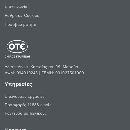
Επικοινωνία
Ρυθμίσεις Cookies
Προσβασιμότητα
Δ/νση: Λεωφ. Κηφισίας αρ. 99, Μαρούσι
ΑΦΜ: 094019245 | ΓΕΜΗ: 001037501000
Υπηρεσίες
Επείγουσες Εργασίες
Προσφορές 11888 giaola
Ραντεβού με Τεχνικούς