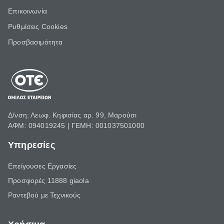
Επικοινωνία
Ρυθμίσεις Cookies
Προσβασιμότητα
Δ/νση: Λεωφ. Κηφισίας αρ. 99, Μαρούσι
ΑΦΜ: 094019245 | ΓΕΜΗ: 001037501000
Υπηρεσίες
Επείγουσες Εργασίες
Προσφορές 11888 giaola
Ραντεβού με Τεχνικούς