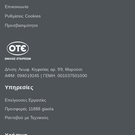
Επικοινωνία
Ρυθμίσεις Cookies
Προσβασιμότητα
Δ/νση: Λεωφ. Κηφισίας αρ. 99, Μαρούσι
ΑΦΜ: 094019245 | ΓΕΜΗ: 001037501000
Υπηρεσίες
Επείγουσες Εργασίες
Προσφορές 11888 giaola
Ραντεβού με Τεχνικούς