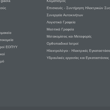
giaola
Κλιματισμός
κούς
Επισκευές - Συντήρηση Ηλεκτρικών Συ
Συνεργεία Αυτοκινήτων
Λογιστικά Γραφεία
Μεσιτικά Γραφεία
ρμακεία
Μετακομίσεις και Μεταφορές
σοκομεία
Ορθοπαιδικοί Ιατροί
τροί ΕΟΠΥΥ
Ηλεκτρολόγοι - Ηλεκτρικές Εγκαταστάσε
κοί
Υδραυλικές εργασίες και Εγκαταστάσεις
θμό