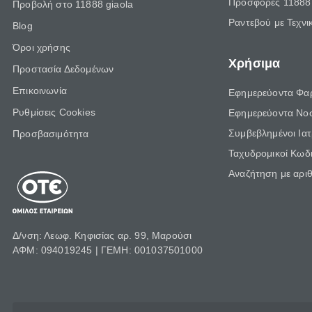
Προσφορές 11888 
Προβολή στο 11888 giaola
Ραντεβού με Τεχνι
Blog
Όροι χρήσης
Χρήσιμα
Προστασία Δεδομένων
Επικοινωνία
Εφημερεύοντα Φα
Ρυθμίσεις Cookies
Εφημερεύοντα Νο
Συμβεβλημένοι Ια
Προσβασιμότητα
Ταχυδρομικοί Κωδι
Αναζήτηση με αρι
Δ/νση: Λεωφ. Κηφισίας αρ. 99, Μαρούσι
ΑΦΜ: 094019245 | ΓΕΜΗ: 001037501000