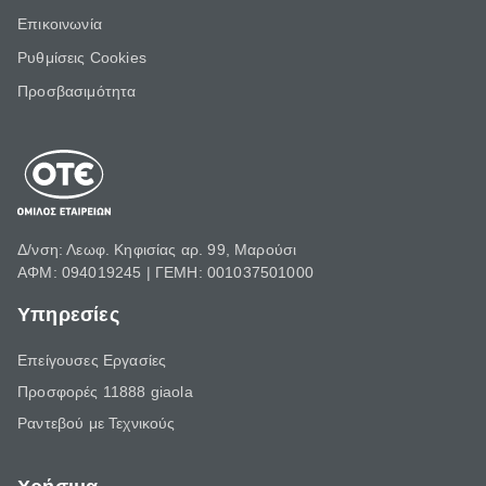
Επικοινωνία
Ρυθμίσεις Cookies
Προσβασιμότητα
Δ/νση: Λεωφ. Κηφισίας αρ. 99, Μαρούσι
ΑΦΜ: 094019245 | ΓΕΜΗ: 001037501000
Υπηρεσίες
Επείγουσες Εργασίες
Προσφορές 11888 giaola
Ραντεβού με Τεχνικούς