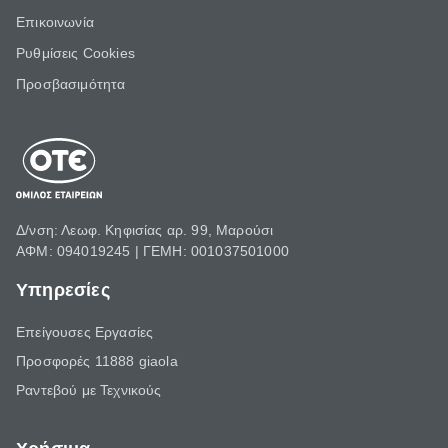
Επικοινωνία
Ρυθμίσεις Cookies
Προσβασιμότητα
Δ/νση: Λεωφ. Κηφισίας αρ. 99, Μαρούσι
ΑΦΜ: 094019245 | ΓΕΜΗ: 001037501000
Υπηρεσίες
Επείγουσες Εργασίες
Προσφορές 11888 giaola
Ραντεβού με Τεχνικούς