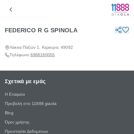
FEDERICO R G SPINOLA
Λάκκα Παξών 1, Κερκυρα, 49082
Τηλέφωνο:
6988180055
Σχετικά με εμάς
Η Εταιρεία
Προβολή στο 11888 giaola
Blog
Όροι χρήσης
Προστασία Δεδομένων