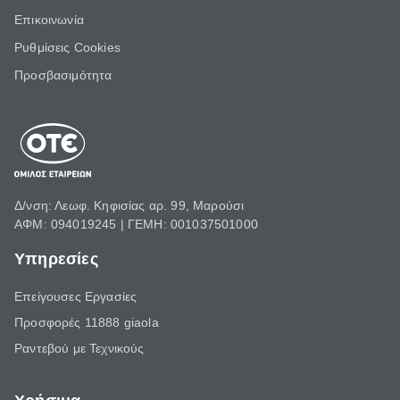
Επικοινωνία
Ρυθμίσεις Cookies
Προσβασιμότητα
Δ/νση: Λεωφ. Κηφισίας αρ. 99, Μαρούσι
ΑΦΜ: 094019245 | ΓΕΜΗ: 001037501000
Υπηρεσίες
Επείγουσες Εργασίες
Προσφορές 11888 giaola
Ραντεβού με Τεχνικούς