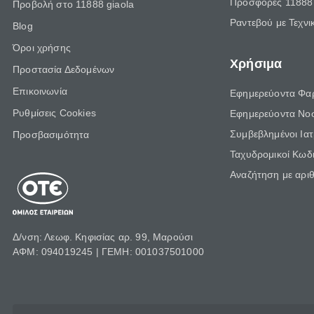
Προσφορές 11888 
Προβολή στο 11888 giaola
Ραντεβού με Τεχνι
Blog
Όροι χρήσης
Χρήσιμα
Προστασία Δεδομένων
Επικοινωνία
Εφημερεύοντα Φα
Ρυθμίσεις Cookies
Εφημερεύοντα Νο
Συμβεβλημένοι Ια
Προσβασιμότητα
Ταχυδρομικοί Κωδι
Αναζήτηση με αρι
Δ/νση: Λεωφ. Κηφισίας αρ. 99, Μαρούσι
ΑΦΜ: 094019245 | ΓΕΜΗ: 001037501000