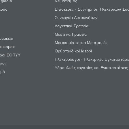
giaola
Κλιματισμός
κούς
Επισκευές - Συντήρηση Ηλεκτρικών Συ
Συνεργεία Αυτοκινήτων
Λογιστικά Γραφεία
Μεσιτικά Γραφεία
ρμακεία
Μετακομίσεις και Μεταφορές
σοκομεία
Ορθοπαιδικοί Ιατροί
τροί ΕΟΠΥΥ
Ηλεκτρολόγοι - Ηλεκτρικές Εγκαταστάσε
κοί
Υδραυλικές εργασίες και Εγκαταστάσεις
θμό