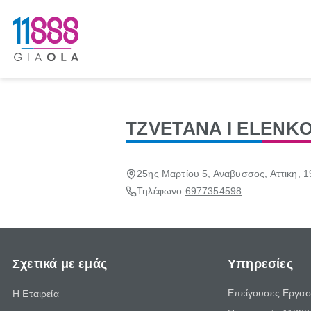
TZVETANA I ELENK
25ης Μαρτίου 5, Αναβυσσος, Αττικη, 
Τηλέφωνο:
6977354598
Σχετικά με εμάς
Υπηρεσίες
Επείγουσες Εργασ
Η Εταιρεία