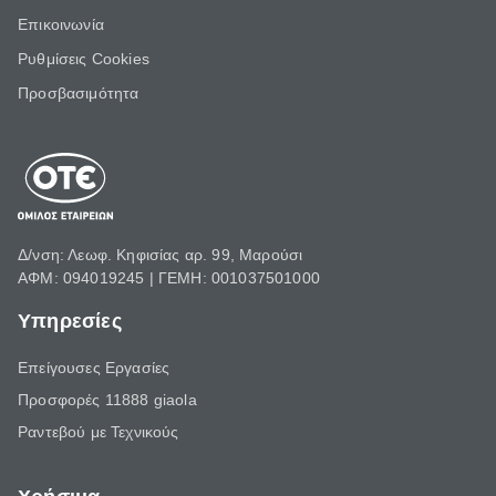
Επικοινωνία
Ρυθμίσεις Cookies
Προσβασιμότητα
Δ/νση: Λεωφ. Κηφισίας αρ. 99, Μαρούσι
ΑΦΜ: 094019245 | ΓΕΜΗ: 001037501000
Υπηρεσίες
Επείγουσες Εργασίες
Προσφορές 11888 giaola
Ραντεβού με Τεχνικούς