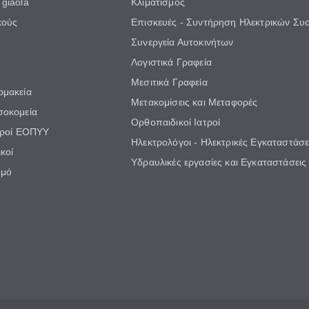
giaola
Κλιματισμός
κούς
Επισκευές - Συντήρηση Ηλεκτρικών Συ
Συνεργεία Αυτοκινήτων
Λογιστικά Γραφεία
Μεσιτικά Γραφεία
ρμακεία
Μετακομίσεις και Μεταφορές
σοκομεία
Ορθοπαιδικοί Ιατροί
τροί ΕΟΠΥΥ
Ηλεκτρολόγοι - Ηλεκτρικές Εγκαταστάσε
κοί
Υδραυλικές εργασίες και Εγκαταστάσεις
θμό