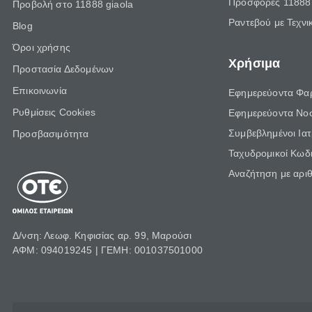
Προσφορές 11888 
Προβολή στο 11888 giaola
Ραντεβού με Τεχνι
Blog
Όροι χρήσης
Χρήσιμα
Προστασία Δεδομένων
Επικοινωνία
Εφημερεύοντα Φα
Ρυθμίσεις Cookies
Εφημερεύοντα Νο
Συμβεβλημένοι Ια
Προσβασιμότητα
Ταχυδρομικοί Κωδι
Αναζήτηση με αρι
Δ/νση: Λεωφ. Κηφισίας αρ. 99, Μαρούσι
ΑΦΜ: 094019245 | ΓΕΜΗ: 001037501000