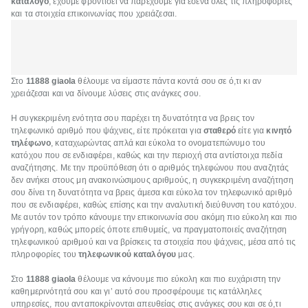
κατάλογο
, έχουμε φροντίσει να παρέχουμε για εσένα όλες τις πληροφορίες
και τα στοιχεία επικοινωνίας που χρειάζεσαι.
Στο
11888 giaola
θέλουμε να είμαστε πάντα κοντά σου σε ό,τι κι αν
χρειάζεσαι και να δίνουμε λύσεις στις ανάγκες σου.
Η συγκεκριμένη ενότητα σου παρέχει τη δυνατότητα να βρεις τον
τηλεφωνικό αριθμό που ψάχνεις, είτε πρόκειται για
σταθερό
είτε για
κινητό
τηλέφωνο
, καταχωρώντας απλά και εύκολα το ονοματεπώνυμο του
κατόχου που σε ενδιαφέρει, καθώς και την περιοχή στα αντίστοιχα πεδία
αναζήτησης. Με την προϋπόθεση ότι ο αριθμός τηλεφώνου που αναζητάς
δεν ανήκει στους μη ανακοινώσιμους αριθμούς, η συγκεκριμένη αναζήτηση
σου δίνει τη δυνατότητα να βρεις άμεσα και εύκολα τον τηλεφωνικό αριθμό
που σε ενδιαφέρει, καθώς επίσης και την αναλυτική διεύθυνση του κατόχου.
Με αυτόν τον τρόπο κάνουμε την επικοινωνία σου ακόμη πιο εύκολη και πιο
γρήγορη, καθώς μπορείς όποτε επιθυμείς, να πραγματοποιείς αναζήτηση
τηλεφωνικού αριθμού και να βρίσκεις τα στοιχεία που ψάχνεις, μέσα από τις
πληροφορίες του
τηλεφωνικού καταλόγου
μας.
Στο
11888 giaola
θέλουμε να κάνουμε πιο εύκολη και πιο ευχάριστη την
καθημερινότητά σου και γι’ αυτό σου προσφέρουμε τις κατάλληλες
υπηρεσίες, που ανταποκρίνονται απευθείας στις ανάγκες σου και σε ό,τι