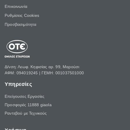
Επικοινωνία
Ρυθμίσεις Cookies
Προσβασιμότητα
Δ/νση: Λεωφ. Κηφισίας αρ. 99, Μαρούσι
ΑΦΜ: 094019245 | ΓΕΜΗ: 001037501000
Υπηρεσίες
Επείγουσες Εργασίες
Προσφορές 11888 giaola
Ραντεβού με Τεχνικούς