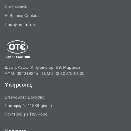
Επικοινωνία
Ρυθμίσεις Cookies
Προσβασιμότητα
Δ/νση: Λεωφ. Κηφισίας αρ. 99, Μαρούσι
ΑΦΜ: 094019245 | ΓΕΜΗ: 001037501000
Υπηρεσίες
Επείγουσες Εργασίες
Προσφορές 11888 giaola
Ραντεβού με Τεχνικούς