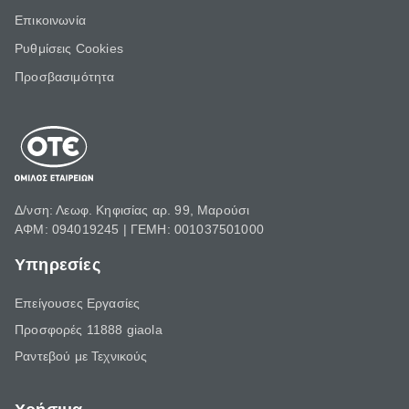
Επικοινωνία
Ρυθμίσεις Cookies
Προσβασιμότητα
Δ/νση: Λεωφ. Κηφισίας αρ. 99, Μαρούσι
ΑΦΜ: 094019245 | ΓΕΜΗ: 001037501000
Υπηρεσίες
Επείγουσες Εργασίες
Προσφορές 11888 giaola
Ραντεβού με Τεχνικούς