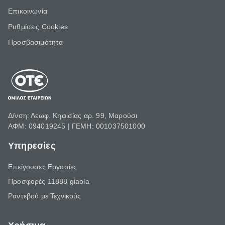
Επικοινωνία
Ρυθμίσεις Cookies
Προσβασιμότητα
Δ/νση: Λεωφ. Κηφισίας αρ. 99, Μαρούσι
ΑΦΜ: 094019245 | ΓΕΜΗ: 001037501000
Υπηρεσίες
Επείγουσες Εργασίες
Προσφορές 11888 giaola
Ραντεβού με Τεχνικούς