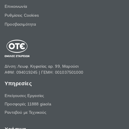
Επικοινωνία
Ρυθμίσεις Cookies
Προσβασιμότητα
Δ/νση: Λεωφ. Κηφισίας αρ. 99, Μαρούσι
ΑΦΜ: 094019245 | ΓΕΜΗ: 001037501000
Υπηρεσίες
Επείγουσες Εργασίες
Προσφορές 11888 giaola
Ραντεβού με Τεχνικούς