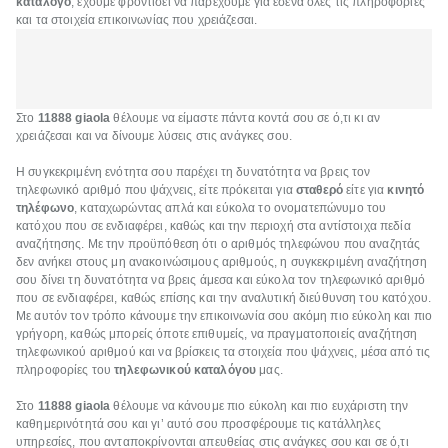
κατάλογο
, έχουμε φροντίσει να παρέχουμε για εσένα όλες τις πληροφορίες
και τα στοιχεία επικοινωνίας που χρειάζεσαι.
Στο
11888 giaola
θέλουμε να είμαστε πάντα κοντά σου σε ό,τι κι αν
χρειάζεσαι και να δίνουμε λύσεις στις ανάγκες σου.
Η συγκεκριμένη ενότητα σου παρέχει τη δυνατότητα να βρεις τον
τηλεφωνικό αριθμό που ψάχνεις, είτε πρόκειται για
σταθερό
είτε για
κινητό
τηλέφωνο
, καταχωρώντας απλά και εύκολα το ονοματεπώνυμο του
κατόχου που σε ενδιαφέρει, καθώς και την περιοχή στα αντίστοιχα πεδία
αναζήτησης. Με την προϋπόθεση ότι ο αριθμός τηλεφώνου που αναζητάς
δεν ανήκει στους μη ανακοινώσιμους αριθμούς, η συγκεκριμένη αναζήτηση
σου δίνει τη δυνατότητα να βρεις άμεσα και εύκολα τον τηλεφωνικό αριθμό
που σε ενδιαφέρει, καθώς επίσης και την αναλυτική διεύθυνση του κατόχου.
Με αυτόν τον τρόπο κάνουμε την επικοινωνία σου ακόμη πιο εύκολη και πιο
γρήγορη, καθώς μπορείς όποτε επιθυμείς, να πραγματοποιείς αναζήτηση
τηλεφωνικού αριθμού και να βρίσκεις τα στοιχεία που ψάχνεις, μέσα από τις
πληροφορίες του
τηλεφωνικού καταλόγου
μας.
Στο
11888 giaola
θέλουμε να κάνουμε πιο εύκολη και πιο ευχάριστη την
καθημερινότητά σου και γι’ αυτό σου προσφέρουμε τις κατάλληλες
υπηρεσίες, που ανταποκρίνονται απευθείας στις ανάγκες σου και σε ό,τι