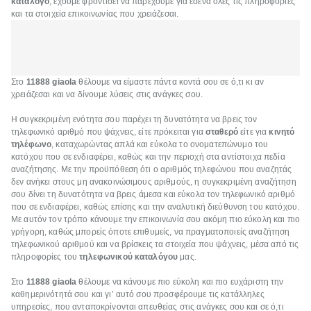
κατάλογο
, έχουμε φροντίσει να παρέχουμε για εσένα όλες τις πληροφορίες
και τα στοιχεία επικοινωνίας που χρειάζεσαι.
Στο
11888 giaola
θέλουμε να είμαστε πάντα κοντά σου σε ό,τι κι αν
χρειάζεσαι και να δίνουμε λύσεις στις ανάγκες σου.
Η συγκεκριμένη ενότητα σου παρέχει τη δυνατότητα να βρεις τον
τηλεφωνικό αριθμό που ψάχνεις, είτε πρόκειται για
σταθερό
είτε για
κινητό
τηλέφωνο
, καταχωρώντας απλά και εύκολα το ονοματεπώνυμο του
κατόχου που σε ενδιαφέρει, καθώς και την περιοχή στα αντίστοιχα πεδία
αναζήτησης. Με την προϋπόθεση ότι ο αριθμός τηλεφώνου που αναζητάς
δεν ανήκει στους μη ανακοινώσιμους αριθμούς, η συγκεκριμένη αναζήτηση
σου δίνει τη δυνατότητα να βρεις άμεσα και εύκολα τον τηλεφωνικό αριθμό
που σε ενδιαφέρει, καθώς επίσης και την αναλυτική διεύθυνση του κατόχου.
Με αυτόν τον τρόπο κάνουμε την επικοινωνία σου ακόμη πιο εύκολη και πιο
γρήγορη, καθώς μπορείς όποτε επιθυμείς, να πραγματοποιείς αναζήτηση
τηλεφωνικού αριθμού και να βρίσκεις τα στοιχεία που ψάχνεις, μέσα από τις
πληροφορίες του
τηλεφωνικού καταλόγου
μας.
Στο
11888 giaola
θέλουμε να κάνουμε πιο εύκολη και πιο ευχάριστη την
καθημερινότητά σου και γι’ αυτό σου προσφέρουμε τις κατάλληλες
υπηρεσίες, που ανταποκρίνονται απευθείας στις ανάγκες σου και σε ό,τι