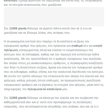
κατάλογο
, έχουμε φροντίσει να παρέχουμε για εσένα όλες τις πληροφορίες
και τα στοιχεία επικοινωνίας που χρειάζεσαι.
Στο
11888 giaola
θέλουμε να είμαστε πάντα κοντά σου σε ό,τι κι αν
χρειάζεσαι και να δίνουμε λύσεις στις ανάγκες σου.
Η συγκεκριμένη ενότητα σου παρέχει τη δυνατότητα να βρεις τον
τηλεφωνικό αριθμό που ψάχνεις, είτε πρόκειται για
σταθερό
είτε για
κινητό
τηλέφωνο
, καταχωρώντας απλά και εύκολα το ονοματεπώνυμο του
κατόχου που σε ενδιαφέρει, καθώς και την περιοχή στα αντίστοιχα πεδία
αναζήτησης. Με την προϋπόθεση ότι ο αριθμός τηλεφώνου που αναζητάς
δεν ανήκει στους μη ανακοινώσιμους αριθμούς, η συγκεκριμένη αναζήτηση
σου δίνει τη δυνατότητα να βρεις άμεσα και εύκολα τον τηλεφωνικό αριθμό
που σε ενδιαφέρει, καθώς επίσης και την αναλυτική διεύθυνση του κατόχου.
Με αυτόν τον τρόπο κάνουμε την επικοινωνία σου ακόμη πιο εύκολη και πιο
γρήγορη, καθώς μπορείς όποτε επιθυμείς, να πραγματοποιείς αναζήτηση
τηλεφωνικού αριθμού και να βρίσκεις τα στοιχεία που ψάχνεις, μέσα από τις
πληροφορίες του
τηλεφωνικού καταλόγου
μας.
Στο
11888 giaola
θέλουμε να κάνουμε πιο εύκολη και πιο ευχάριστη την
καθημερινότητά σου και γι’ αυτό σου προσφέρουμε τις κατάλληλες
υπηρεσίες, που ανταποκρίνονται απευθείας στις ανάγκες σου και σε ό,τι