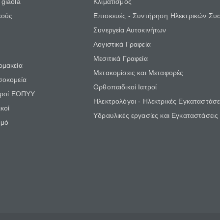
giaola
Κλιματισμός
κούς
Επισκευές - Συντήρηση Ηλεκτρικών Συ
Συνεργεία Αυτοκινήτων
Λογιστικά Γραφεία
Μεσιτικά Γραφεία
ρμακεία
Μετακομίσεις και Μεταφορές
σοκομεία
Ορθοπαιδικοί Ιατροί
τροί ΕΟΠΥΥ
Ηλεκτρολόγοι - Ηλεκτρικές Εγκαταστάσε
κοί
Υδραυλικές εργασίες και Εγκαταστάσεις
θμό