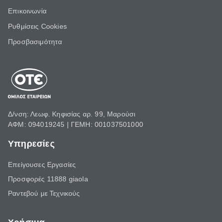
Επικοινωνία
Ρυθμίσεις Cookies
Προσβασιμότητα
Δ/νση: Λεωφ. Κηφισίας αρ. 99, Μαρούσι
ΑΦΜ: 094019245 | ΓΕΜΗ: 001037501000
Υπηρεσίες
Επείγουσες Εργασίες
Προσφορές 11888 giaola
Ραντεβού με Τεχνικούς