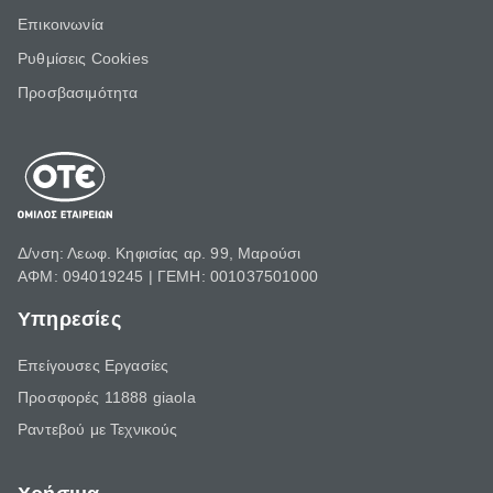
Επικοινωνία
Ρυθμίσεις Cookies
Προσβασιμότητα
Δ/νση: Λεωφ. Κηφισίας αρ. 99, Μαρούσι
ΑΦΜ: 094019245 | ΓΕΜΗ: 001037501000
Υπηρεσίες
Επείγουσες Εργασίες
Προσφορές 11888 giaola
Ραντεβού με Τεχνικούς