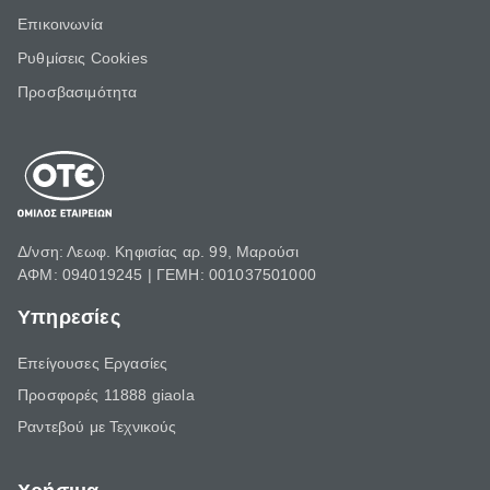
Επικοινωνία
Ρυθμίσεις Cookies
Προσβασιμότητα
Δ/νση: Λεωφ. Κηφισίας αρ. 99, Μαρούσι
ΑΦΜ: 094019245 | ΓΕΜΗ: 001037501000
Υπηρεσίες
Επείγουσες Εργασίες
Προσφορές 11888 giaola
Ραντεβού με Τεχνικούς