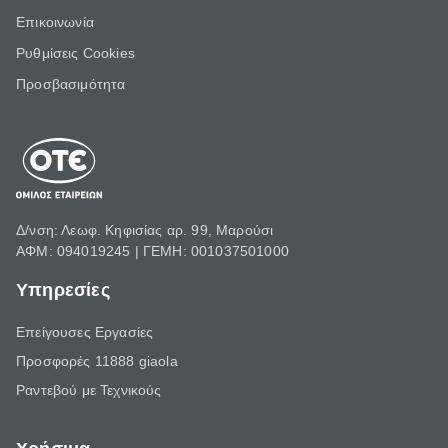
Επικοινωνία
Ρυθμίσεις Cookies
Προσβασιμότητα
Δ/νση: Λεωφ. Κηφισίας αρ. 99, Μαρούσι
ΑΦΜ: 094019245 | ΓΕΜΗ: 001037501000
Υπηρεσίες
Επείγουσες Εργασίες
Προσφορές 11888 giaola
Ραντεβού με Τεχνικούς