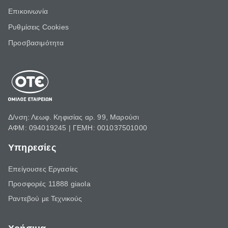
Επικοινωνία
Ρυθμίσεις Cookies
Προσβασιμότητα
Δ/νση: Λεωφ. Κηφισίας αρ. 99, Μαρούσι
ΑΦΜ: 094019245 | ΓΕΜΗ: 001037501000
Υπηρεσίες
Επείγουσες Εργασίες
Προσφορές 11888 giaola
Ραντεβού με Τεχνικούς