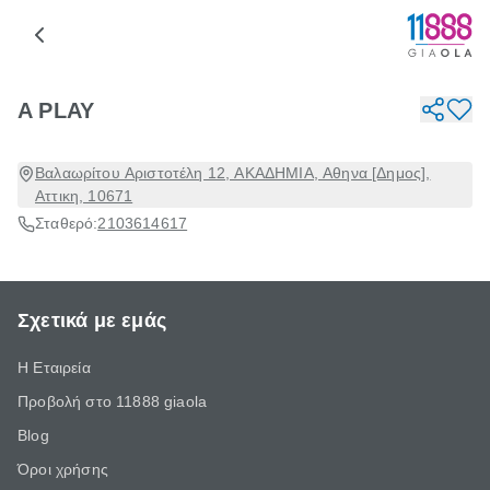
A PLAY
Βαλαωρίτου Αριστοτέλη 12, ΑΚΑΔΗΜΙΑ, Αθηνα [Δημος],
Αττικη, 10671
Σταθερό:
2103614617
Σχετικά με εμάς
Η Εταιρεία
Προβολή στο 11888 giaola
Blog
Όροι χρήσης