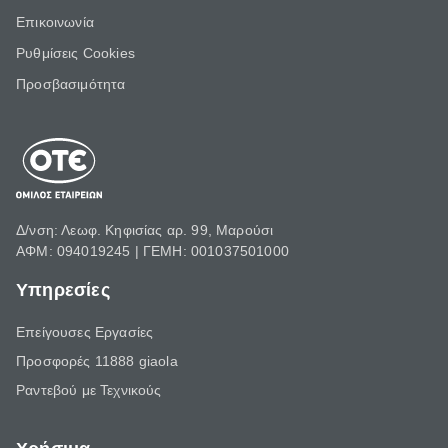
Επικοινωνία
Ρυθμίσεις Cookies
Προσβασιμότητα
Δ/νση: Λεωφ. Κηφισίας αρ. 99, Μαρούσι
ΑΦΜ: 094019245 | ΓΕΜΗ: 001037501000
Υπηρεσίες
Επείγουσες Εργασίες
Προσφορές 11888 giaola
Ραντεβού με Τεχνικούς