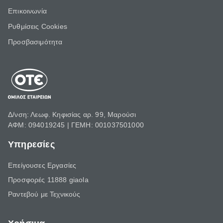
Επικοινωνία
Ρυθμίσεις Cookies
Προσβασιμότητα
Δ/νση: Λεωφ. Κηφισίας αρ. 99, Μαρούσι
ΑΦΜ: 094019245 | ΓΕΜΗ: 001037501000
Υπηρεσίες
Επείγουσες Εργασίες
Προσφορές 11888 giaola
Ραντεβού με Τεχνικούς