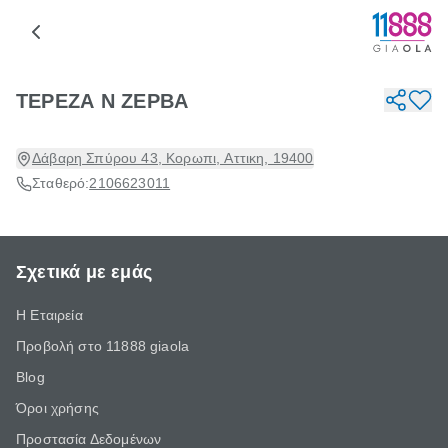
ΤΕΡΕΖΑ Ν ΖΕΡΒΑ
Δάβαρη Σπύρου 43, Κορωπι, Αττικη, 19400
Σταθερό:
2106623011
Σχετικά με εμάς
Η Εταιρεία
Προβολή στο 11888 giaola
Blog
Όροι χρήσης
Προστασία Δεδομένων