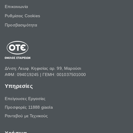
Επικοινωνία
Ρυθμίσεις Cookies
Προσβασιμότητα
Δ/νση: Λεωφ. Κηφισίας αρ. 99, Μαρούσι
ΑΦΜ: 094019245 | ΓΕΜΗ: 001037501000
Υπηρεσίες
Επείγουσες Εργασίες
Προσφορές 11888 giaola
Ραντεβού με Τεχνικούς