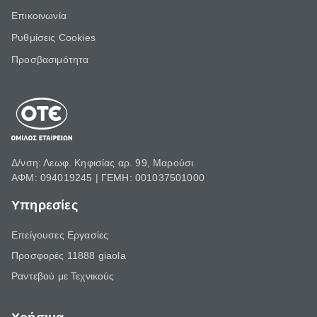
Επικοινωνία
Ρυθμίσεις Cookies
Προσβασιμότητα
Δ/νση: Λεωφ. Κηφισίας αρ. 99, Μαρούσι
ΑΦΜ: 094019245 | ΓΕΜΗ: 001037501000
Υπηρεσίες
Επείγουσες Εργασίες
Προσφορές 11888 giaola
Ραντεβού με Τεχνικούς