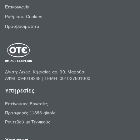
Επικοινωνία
Ρυθμίσεις Cookies
Προσβασιμότητα
Δ/νση: Λεωφ. Κηφισίας αρ. 99, Μαρούσι
ΑΦΜ: 094019245 | ΓΕΜΗ: 001037501000
Υπηρεσίες
Επείγουσες Εργασίες
Προσφορές 11888 giaola
Ραντεβού με Τεχνικούς