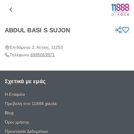
ABDUL BASI S SUJON
Επιδάμνου 2, Αττικη, 11253
Τηλέφωνο:
6995069971
Σχετικά με εμάς
Η Εταιρεία
Προβολή στο 11888 giaola
Blog
Όροι χρήσης
Προστασία Δεδομένων